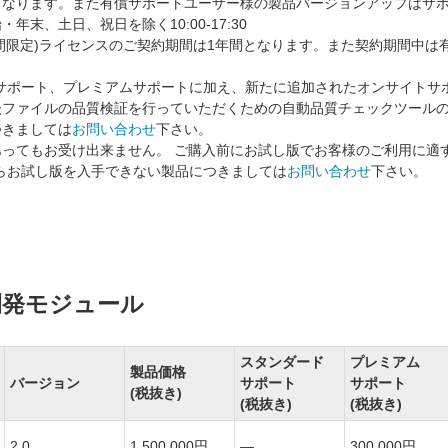
となります。また有償サポートユーザー様の製品バージョンアップはサ
末、土日、祝日を除く10:00-17:30
ョン(期間限定)ライセンスのご契約期間は1年間となります。また契約期間中は
タンダードサポート、プレミアムサポートに加え、新たに追加されたオンサイトサ
後ファイルの品質検証を行っていただくための自動品質チェックツール
つきましては
お問い合わせ
下さい。
ってもお受け出来ません。 ご購入前にお試し版でお客様のご利用に適
からお試し版を入手できない製品につきましては
お問い合わせ
下さい。
ss 開発モジュール
スタンダード
プレミアム
製品価格
バージョン
サポート
サポート
(税抜き)
(税抜き)
(税抜き)
2.0
1,500,000円
―
300,000円