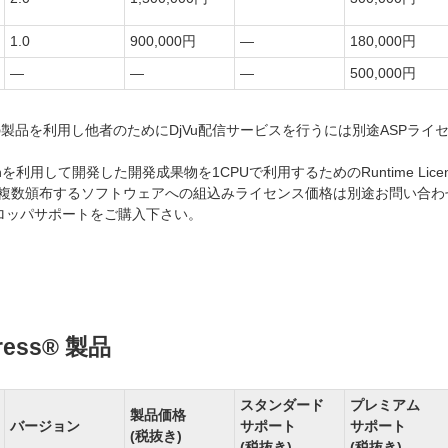
1.0
900,000円
―
180,000円
―
―
―
500,000円
 Serverの製品を利用し他者のためにDjVu配信サービスを行うには別途ASPライ
 Editionを利用して開発した開発成果物を1CPUで利用するためのRuntime Lice
は複数頒布するソフトウェアへの組込みライセンス価格は別途お問い合わ
ロッパサポートをご購入下さい。
press® 製品
スタンダード
プレミアム
製品価格
バージョン
サポート
サポート
(税抜き)
(税抜き)
(税抜き)