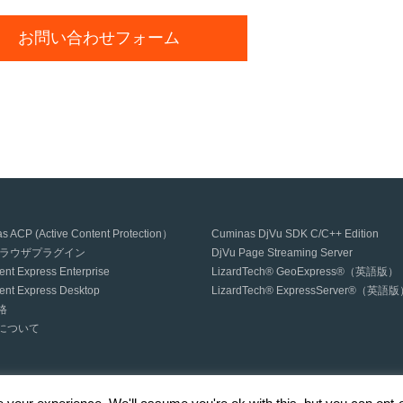
お問い合わせフォーム
s ACP (Active Content Protection）
Cuminas DjVu SDK C/C++ Edition
uブラウザプラグイン
DjVu Page Streaming Server
nt Express Enterprise
LizardTech® GeoExpress®（英語版）
nt Express Desktop
LizardTech® ExpressServer®（英語
格
について