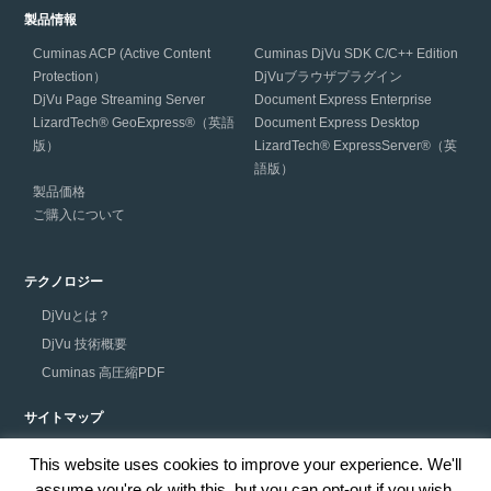
製品情報
Cuminas ACP (Active Content
Cuminas DjVu SDK C/C++ Edition
Protection）
DjVuブラウザプラグイン
DjVu Page Streaming Server
Document Express Enterprise
LizardTech® GeoExpress®（英語
Document Express Desktop
版）
LizardTech® ExpressServer®（英
語版）
製品価格
ご購入について
テクノロジー
DjVuとは？
DjVu 技術概要
Cuminas 高圧縮PDF
サイトマップ
プライバシーポリシー
This website uses cookies to improve your experience. We'll
assume you're ok with this, but you can opt-out if you wish.